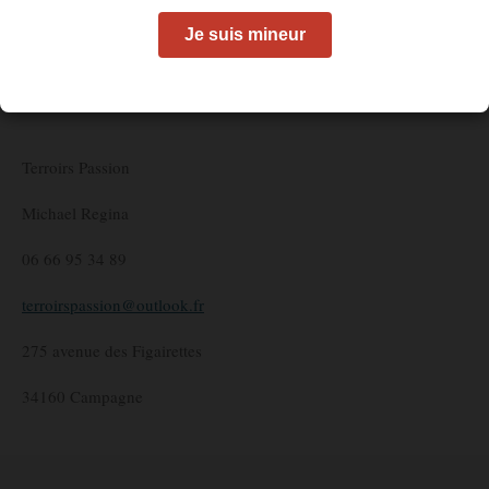
Je suis mineur
Terroirs Passion
Michael Regina
06 66 95 34 89
terroirspassion@outlook.fr
275 avenue des Figairettes
34160 Campagne